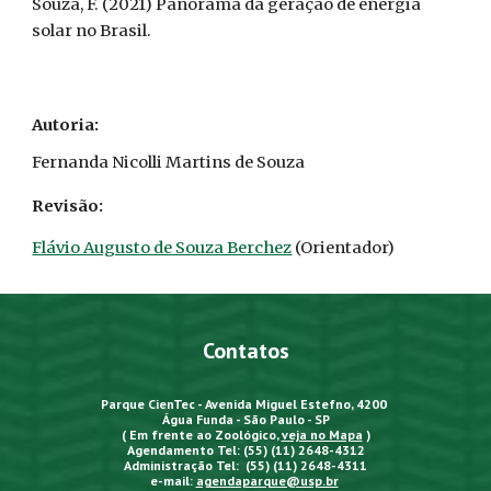
Souza
, F. (2021)
Panorama da geração de energia
solar no Brasil.
Autoria:
Fernanda Nicolli Martins de Souza
Revisão:
Flávio Augusto de Souza Berchez
(Orientador)
Contatos
Parque CienTec - Avenida Miguel Estefno, 4200
Água Funda - São Paulo - SP
( Em frente ao Zoológico,
veja no Mapa
)
Agendamento Tel: (55) (11) 2648-4312
Administração Tel: (55) (11) 2648-4311
e-mail:
agendaparque@usp.br