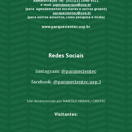
Administração Tel: (55) (11) 2648-4311
e-mail:
agendaparque@usp.br
(para agendamentos escolares e outros grupos)
parquecientec@usp.br
(para outros assuntos, como pesquisa e mídia)
www.parquecientec.usp.br
Redes Sociais
instagram:
@parquecientec
facebook:
@parquecientec.usp.3
Site desenvolvido por MARCELO HERANI / CIENTEC
Visitantes: