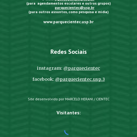
(para agendamentos escolares e outros grupos)
parquecientec@usp.br
(para outros assuntos, como pesquisa e mídia)
www.parquecientec.usp.br
Redes Sociais
instagram:
@parquecientec
facebook:
@parquecientec.usp.3
Site desenvolvido por MARCELO HERANI / CIENTEC
Visitantes: