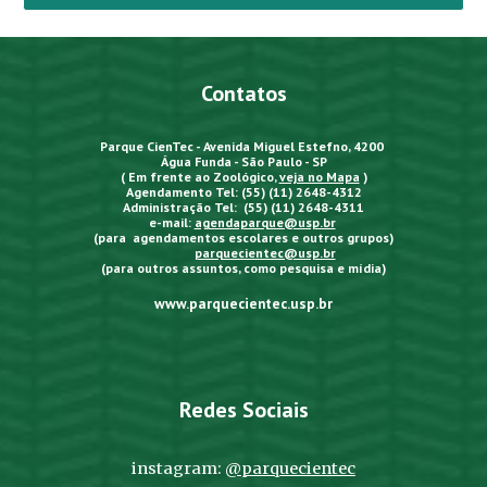
Contatos
Parque CienTec - Avenida Miguel Estefno, 4200
Água Funda - São Paulo - SP
( Em frente ao Zoológico,
veja no Mapa
)
Agendamento Tel: (55) (11) 2648-4312
Administração Tel: (55) (11) 2648-4311
e-mail:
agendaparque@usp.br
(para agendamentos escolares e outros grupos)
parquecientec@usp.br
(para outros assuntos, como pesquisa e mídia)
www.parquecientec.usp.br
Redes Sociais
instagram:
@parquecientec