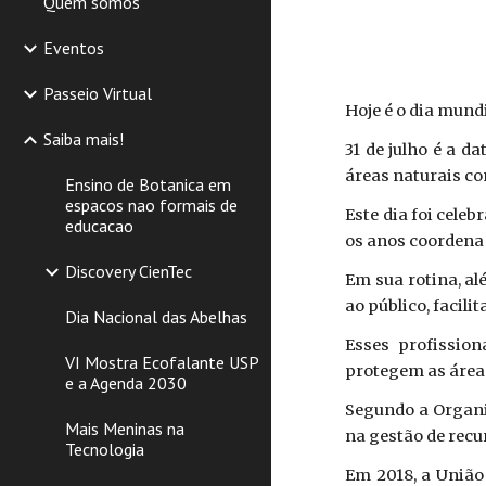
Quem somos
Eventos
Passeio Virtual
Hoje é o dia mundi
Saiba mais!
31 de julho é a d
áreas naturais c
Ensino de Botanica em
espacos nao formais de
Este dia foi cele
educacao
os anos coordena 
Discovery CienTec
Em sua rotina, a
ao público, facil
Dia Nacional das Abelhas
Esses profissio
VI Mostra Ecofalante USP
protegem as áreas
e a Agenda 2030
Segundo a Organi
Mais Meninas na
na gestão de recu
Tecnologia
Em 2018, a União