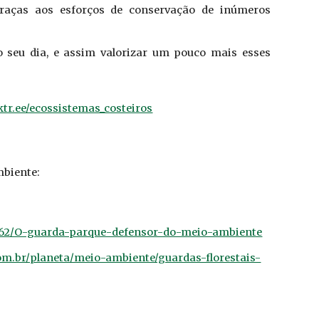
graças aos esforços de conservação de inúmeros
o seu dia, e assim valorizar um pouco mais esses
nktr.ee/ecossistemas_costeiros
mbiente:
6762/O-guarda-parque-defensor-do-meio-ambiente
com.br/planeta/meio-ambiente/guardas-florestais-