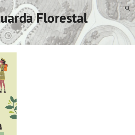
ion
uarda Florestal