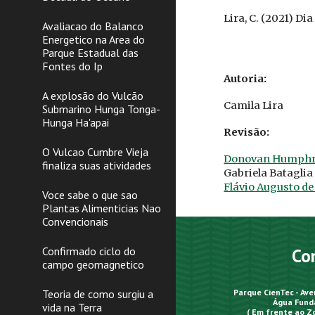
Lira
, C.
(2021)
Dia
Avaliacao do Balanco
Energetico na Area do
Parque Estadual das
Fontes do Ip
Autoria:
A explosão do Vulcão
Camila Lira
Submarino Hunga Tonga-
Hunga Ha'apai
Revisão:
O Vulcao Cumbre Vieja
Donovan Humphre
finaliza suas atividades
Gabriela Bataglia
Flávio Augusto d
Voce sabe o que sao
Plantas Alimenticias Nao
Convencionais
Confirmado ciclo do
Co
campo geomagnetico
Teoria de como surgiu a
Parque CienTec - Av
Água Funda
vida na Terra
( Em frente ao Z