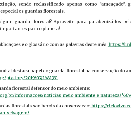
tinção, sendo reclassificado apenas como "ameaçado", 
especial os guardas florestais.
algum guarda florestal? Aproveite para parabenizá-los pel
 importantes para o planeta!
blicações e o glossário com as palavras deste mês:
https://li
ndial destaca papel do guarda-florestal na conservação do a
rg/pt/story/2019/07/1681931
uarda florestal defensor do meio ambiente:
org.br/informacoes/noticias_meio_ambiente_e_natureza/?6
uardas florestais sao herois da conservacao:
https://ciclovivo.
cao-selvagem/