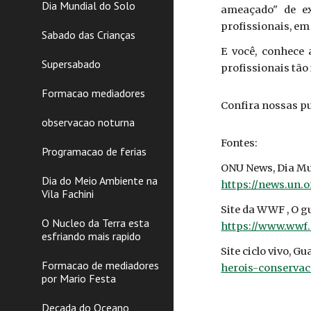
Dia Mundial do Solo
ameaçado" de ex
profissionais, em 
Sabado das Crianças
E você, conhece 
Supersabado
profissionais tão
Formacao mediadores
Confira nossas pu
observacao noturna
Fontes:
Programacao de ferias
ONU News, Dia Mu
Dia do Meio Ambiente na
https://news.un.o
Vila Fachini
Site da WWF , O g
O Nucleo da Terra esta
https://www.wwf.
esfriando mais rapido
Site ciclo vivo, G
Formacao de mediadores
herois-conserva
por Mario Festa
Decada do Oceano