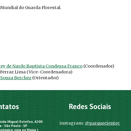
 Mundial do Guarda Florestal
.
y de Nardo Baptista Condessa Franco
(Coordenador)
 Ferraz Lima
(Vice-Coordenadora)
e Souza Berchez
(Orientador)
ntatos
Redes Sociais
enida Miguel Estefno, 4200
instagram:
@parquecientec
 - São Paulo - SP
oológico,
veja no Mapa
)