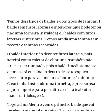
Temos dois tipos de baldes e dois tipos de tampas: 1
balde sem furos laterais e inferiores (que pode ter ou
não uma torneira instalada) e 3 baldes com furos
laterais e inferiores. Temos ainda uma tampa sem
recorte e tampas recortadas.
O balde inferior não deve ter furos laterais, pois
servirá como coletor de chorume. Também não
precisa ser tampado, pois o balde imediatamente
acima será encaixado dentro deste (o espaço
necessário para acumular o chorume é mínimo).
Caso tenha instalado uma torneira, é preciso usar
algum suporte para permitir a coleta (caixote de
madeira, tijolos, etc).
Logo acima/dentro vem o primeiro balde que vai
receber o material orgânico. Ele precisa ter furos