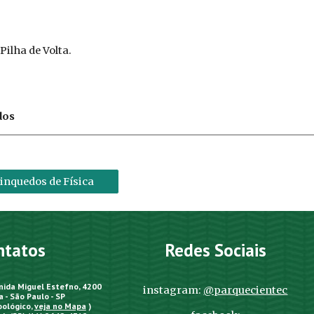
 Pilha de Volta.
dos
rinquedos de Física
ntatos
Redes Sociais
enida Miguel Estefno, 4200
instagram:
@parquecientec
 - São Paulo - SP
oológico,
veja no Mapa
)