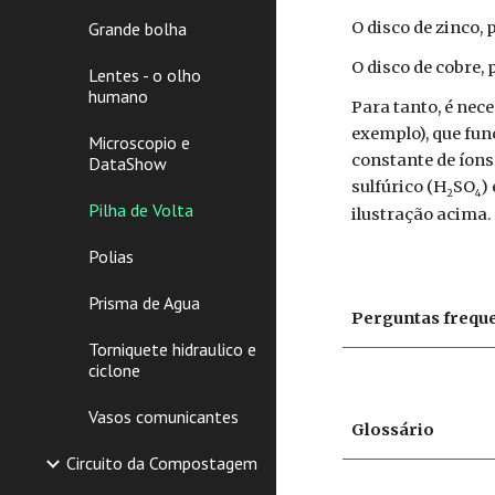
Grande bolha
O disco de zinco, 
O disco de cobre, 
Lentes - o olho
humano
Para tanto, é nece
exemplo), que fu
Microscopio e
constante de íons
DataShow
sulfúrico (H
SO
)
2
4
Pilha de Volta
ilustração acima.
Polias
Prisma de Agua
Perguntas frequ
Torniquete hidraulico e
ciclone
Vasos comunicantes
Glossário
Circuito da Compostagem