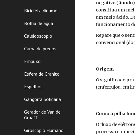
negativo (
ânodo
)
constitua um meio
Bicicleta dinamo
um meio ácido. De
Bolha de agua
funcionamento d
Repare que o sent
Caleidoscopio
convencional (do 
Cama de pregos
Empuxo
Origem
Esfera de Granito
O significado pri
Espelhos
(enferrujou, em l
Gangorra Solidaria
Gerador de Van de
Como a pilha fun
Graaff
O fluxo de elétro
Giroscopio Humano
processo conheci