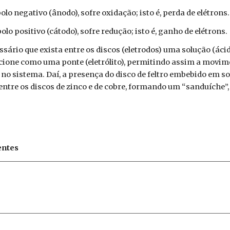
polo negativo (ânodo), sofre oxidação; isto é, perda de elétrons.
polo positivo (cátodo), sofre redução; isto é, ganho de elétrons.
ssário que exista entre os discos (eletrodos) uma solução (ácid
ncione como uma ponte (eletrólito), permitindo assim a movi
 no sistema. Daí, a presença do disco de feltro embebido em s
 entre os discos de zinco e de cobre, formando um “sanduíche
entes