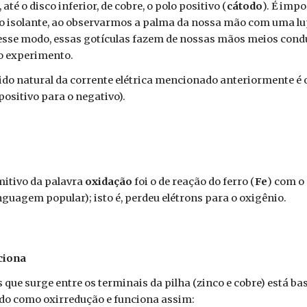
, até o disco inferior, de cobre, o polo positivo (
cátodo
). É imp
 isolante, ao observarmos a palma da nossa mão com uma lupa 
sse modo, essas gotículas fazem de nossas mãos meios conduto
o experimento.
ido natural da corrente elétrica mencionado anteriormente é o 
positivo para o negativo).
mitivo da palavra
oxidação
foi o de reação do ferro (
Fe
) com o
inguagem popular); isto é, perdeu elétrons para o oxigênio.
ciona
ns que surge entre os terminais da pilha (zinco e cobre) está 
do como oxirredução e funciona assim: