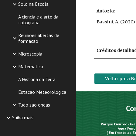
Solo na Escola
Autoria
:
A ciencia e a arte da
Bassini, A. (2020)
fotografia
Reunioes abertas de
formacao
Créditos detalha
Microscopia
Matematica
Voltar para B
A Historia da Terra
Estacao Meteorologica
Tudo sao ondas
Co
Saiba mais!
Parque CienTec - Av
Água Funda
( Em frente ao Z