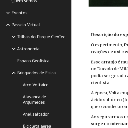
Quem somos
Eventos
Passeio Virtual
Descrição do exp
Trilhas do Parque CienTec
O experimento,
P
Astronomia
reações de
oxi-r
Espaco Geofisica
Esse arranjo é mu
no Ducado de Milã
Brinquedos de Fisica
podia ser gerada 
cientista.
Arco Voltaico
À época, Volta em
Alavanca de
ácido sulfúrico (
Arquimedes
que o condecorou
Anel saltador
Ao segurarmos nos
surge no
microa
Bicicleta aerea