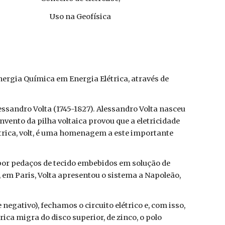
Uso na Geofísica
nergia Química em Energia Elétrica, através de
essandro Volta (1745-1827). Alessandro Volta nasceu
nvento da pilha voltaica provou que a eletricidade
étrica, volt, é uma homenagem a este importante
 por pedaços de tecido embebidos em solução de
, em Paris, Volta apresentou o sistema a Napoleão,
negativo), fechamos o circuito elétrico e, com isso,
ica migra do disco superior, de zinco, o polo