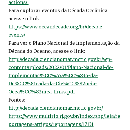
actions/
Para explorar eventos da Década Oceânica,
acesse o link:
https://www.oceandecade.org/br/decade-
events/
Para ver o Plano Nacional de implementação da
Década do Oceano, acesse o link:
http://decada.ciencianomar.mctic.gov.br/wp-
content/uploads/2022/01/Plano-Nacional-de-
Implementac%CC%A7a%CC%83o-da-
De%CC%81cada-da-Cie%CC%82ncia-
Ocea%CC%82nica-links.pdf
Fontes:
http://decada.ciencianomar.mctic.gov.br/
https://www.multirio.rj.gov.br/index.php/leia/re
portagens-artigos/reportagens/17131