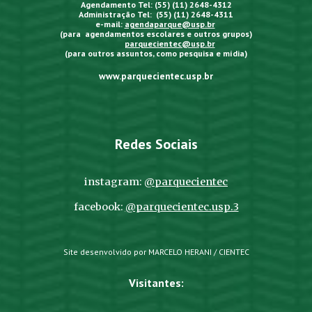
Agendamento Tel: (55) (11) 2648-4312
Administração Tel: (55) (11) 2648-4311
e-mail:
agendaparque@usp.br
(para agendamentos escolares e outros grupos)
parquecientec@usp.br
(para outros assuntos, como pesquisa e mídia)
www.parquecientec.usp.br
Redes Sociais
instagram:
@parquecientec
facebook:
@parquecientec.usp.3
Site desenvolvido por MARCELO HERANI / CIENTEC
Visitantes: