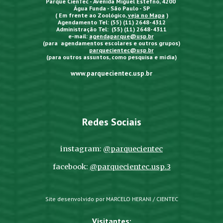
Parque CienTec - Avenida Miguel Estefno, 4200
Água Funda - São Paulo - SP
( Em frente ao Zoológico,
veja no Mapa
)
Agendamento Tel: (55) (11) 2648-4312
Administração Tel: (55) (11) 2648-4311
e-mail:
agendaparque@usp.br
(para agendamentos escolares e outros grupos)
parquecientec@usp.br
(para outros assuntos, como pesquisa e mídia)
www.parquecientec.usp.br
Redes Sociais
instagram:
@parquecientec
facebook:
@parquecientec.usp.3
Site desenvolvido por MARCELO HERANI / CIENTEC
Visitantes: