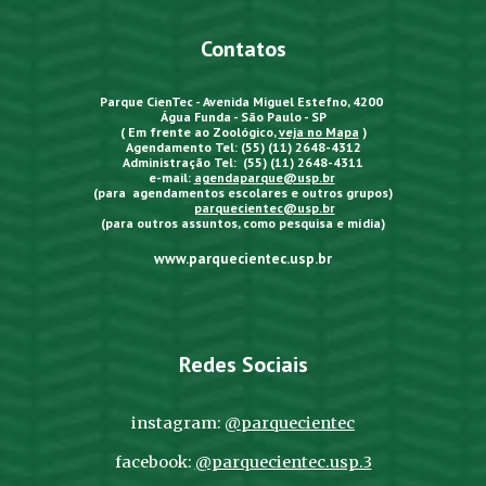
Contatos
Parque CienTec - Avenida Miguel Estefno, 4200
Água Funda - São Paulo - SP
( Em frente ao Zoológico,
veja no Mapa
)
Agendamento Tel: (55) (11) 2648-4312
Administração Tel: (55) (11) 2648-4311
e-mail:
agendaparque@usp.br
(para agendamentos escolares e outros grupos)
parquecientec@usp.br
(para outros assuntos, como pesquisa e mídia)
www.parquecientec.usp.br
Redes Sociais
instagram:
@parquecientec
facebook:
@parquecientec.usp.3