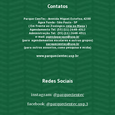
Contatos
Parque CienTec - Avenida Miguel Estefno, 4200
Água Funda - São Paulo - SP
( Em frente ao Zoológico,
veja no Mapa
)
Agendamento Tel: (55) (11) 2648-4312
Administração Tel: (55) (11) 2648-4311
e-mail:
agendaparque@usp.br
(para agendamentos escolares e outros grupos)
parquecientec@usp.br
(para outros assuntos, como pesquisa e mídia)
www.parquecientec.usp.br
Redes Sociais
instagram:
@parquecientec
facebook:
@parquecientec.usp.3