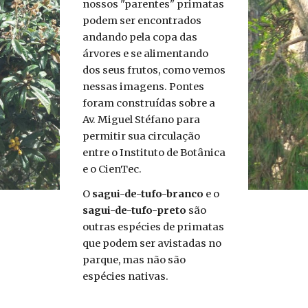
nossos "parentes" primatas
podem ser encontrados
andando pela copa das
árvores e se alimentando
dos seus frutos, como vemos
nessas imagens. Pontes
foram construídas sobre a
Av. Miguel Stéfano para
permitir sua circulação
entre o Instituto de Botânica
e o CienTec.
O
sagui-de-tufo-branco
e o
sagui-de-tufo-preto
são
outras espécies de primatas
que podem ser avistadas no
parque, mas não são
espécies nativas.