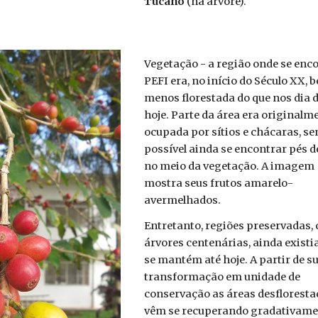
Tucano
(na árvore).
Vegetação - a região onde se enc
PEFI era, no início do Século XX, 
menos florestada do que nos dia 
hoje. Parte da área era originalm
ocupada por sítios e chácaras, s
possível ainda se encontrar pés 
no meio da vegetação. A imagem
mostra seus frutos amarelo-
avermelhados.
Entretanto, regiões preservadas,
árvores centenárias, ainda existi
se mantém até hoje. A partir de s
transformação em unidade de
conservação as áreas desflorest
vêm se recuperando gradativame