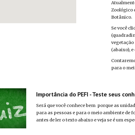
Atualmente
Zoológico 
Botânico.
Se você cli
(quadradin
vegetação 
(abaixo), 
Contaremo
para o mei
Importância do PEFI - Teste seus con
Será que você conhece bem porque as unidad
para as pessoas e para o meio ambiente de 
antes de ler o texto abaixo e veja se é um esp