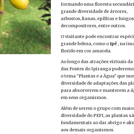
formando uma floresta secundár
grande diversidade de árvores,
arbustos, lianas, epífitas e fungo
decompositores, entre outros.
O visitante pode encontrar espéci
grande beleza, como o
Ipê
, na i
florido em cor amarela.
Ao longo das atrações virtuais da
das Fontes do Ipiranga poderemo
o tema "Plantas e a Água" que mo
diversidade de adaptações das pl
para absorverem e manterem a 
em seus organismos.
Além de serem o grupo com maio
diversidade do PEFI, as plantas s
fundamentais ao dar abrigo e al
aos demais organismos.