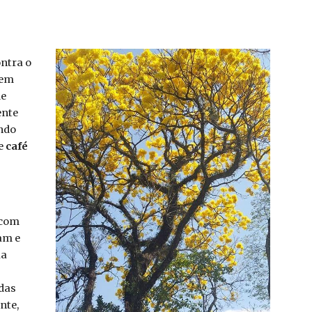
ontra o
bem
de
ente
endo
de
café
 com
am e
ua
adas
nte,