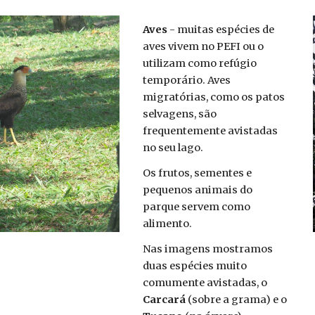
Aves
- muitas espécies de
aves vivem no PEFI ou o
utilizam como refúgio
temporário. Aves
migratórias, como os patos
selvagens, são
frequentemente avistadas
no seu lago.
Os frutos, sementes e
pequenos animais do
parque servem como
alimento.
Nas imagens mostramos
duas espécies muito
comumente avistadas, o
Carcará
(sobre a grama) e o