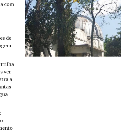
ia com
s
es de
magem
 Trilha
s ver
stra a
antas
água
r
ão
imento