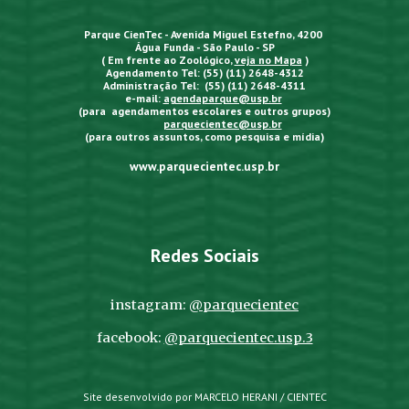
Parque CienTec - Avenida Miguel Estefno, 4200
Água Funda - São Paulo - SP
( Em frente ao Zoológico,
veja no Mapa
)
Agendamento Tel: (55) (11) 2648-4312
Administração Tel: (55) (11) 2648-4311
e-mail:
agendaparque@usp.br
(para agendamentos escolares e outros grupos)
parquecientec@usp.br
(para outros assuntos, como pesquisa e mídia)
www.parquecientec.usp.br
Redes Sociais
instagram:
@parquecientec
facebook:
@parquecientec.usp.3
Site desenvolvido por MARCELO HERANI / CIENTEC