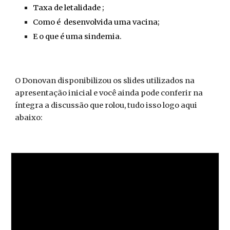
Taxa de letalidade ;
Como
é
desenvolvi
da
uma
v
acina;
E o que é uma
s
indemia.
O Donovan disponibilizou os slides utilizados na
apresentação inicial e você ainda pode conferir na
íntegra a discussão que rolou, tudo isso logo aqui
abaixo: