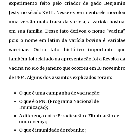
experimento feito p
elo criador de gado
Benjamin
Jesty no século XVIII
.
N
esse experimento ele inoculou
uma versão mais fraca da varíola, a varíola bovina,
em sua família
.
D
esse fato derivou o nome "vacina",
pois o nome em latim da varíola
bovina
é Variolae
vaccinae.
Outro
fato históric
o
importante que
também foi
relatado
na apresentação foi a Revolta da
Vacina no Rio de Janeiro que ocorreu em 10 novembro
de 1904.
Alguns dos assuntos
explicad
os foram
:
O que é uma campanha de vacinação;
O que é o PNI (Programa Nacional de
Imunização);
A diferença entre Erradicação e Eliminação de
uma doença;
O que é imunidade de rebanho ;