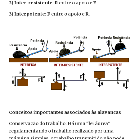
2) Inter-resistente
:
R
entre o apoio e
F
.
3) Interpotente
:
F
entre o apoio e
R
.
Conceitos importantes associados às alavancas
Conservação do trabalho: Há uma “lei áurea”
regulamentando o trabalho realizado por uma
máquina simples: o trabalho transmitido não pode