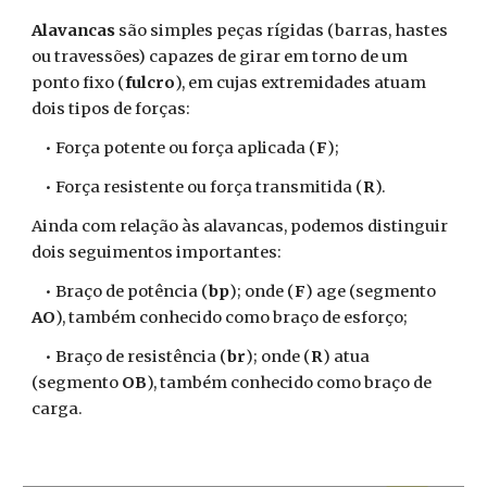
Alavancas
são simples peças rígidas (barras, hastes
ou travessões) capazes de girar em torno de um
ponto fixo (
fulcro
), em cujas extremidades atuam
dois tipos de forças:
• Força potente ou força aplicada (
F
);
• Força resistente ou força transmitida (
R
).
Ainda com relação às alavancas, podemos distinguir
dois seguimentos importantes:
• Braço de potência (
bp
); onde (
F
) age (segmento
AO
), também conhecido como braço de esforço;
• Braço de resistência (
br
); onde (
R
) atua
(segmento
OB
), também conhecido como braço de
carga.