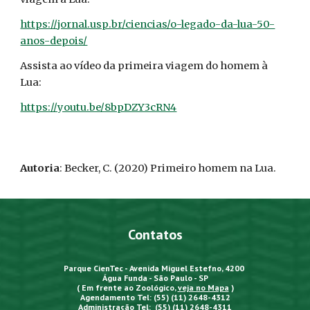
https://jornal.usp.br/ciencias/o-legado-da-lua-50-
anos-depois/
Assista ao vídeo da primeira viagem do homem à
Lua:
https://youtu.be/8bpDZY3cRN4
Autoria
: Becker, C. (2020) Primeiro homem na Lua.
Contatos
Parque CienTec - Avenida Miguel Estefno, 4200
Água Funda - São Paulo - SP
( Em frente ao Zoológico,
veja no Mapa
)
Agendamento Tel: (55) (11) 2648-4312
Administração Tel: (55) (11) 2648-4311