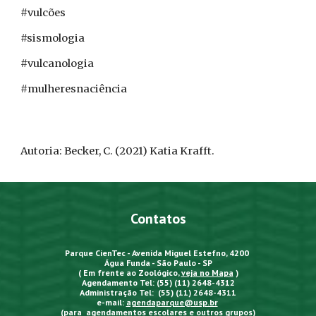
#vulcões
#sismologia
#vulcanologia
#mulheresnaciência
Autoria: Becker, C. (2021)
Katia Krafft
.
Contatos
Parque CienTec - Avenida Miguel Estefno, 4200
Água Funda - São Paulo - SP
( Em frente ao Zoológico,
veja no Mapa
)
Agendamento Tel: (55) (11) 2648-4312
Administração Tel: (55) (11) 2648-4311
e-mail:
agendaparque@usp.br
(para agendamentos escolares e outros grupos)